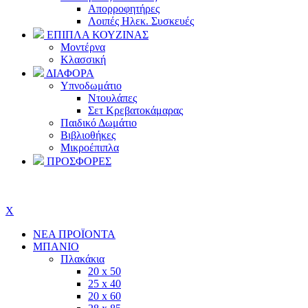
Απορροφητήρες
Λοιπές Ηλεκ. Συσκευές
ΕΠΙΠΛΑ ΚΟΥΖΙΝΑΣ
Μοντέρνα
Κλασσική
ΔΙΑΦΟΡΑ
Υπνοδωμάτιο
Ντουλάπες
Σετ Κρεβατοκάμαρας
Παιδικό Δωμάτιο
Βιβλιοθήκες
Μικροέπιπλα
ΠΡΟΣΦΟΡΕΣ
Πού θα μας βρείτε?
Σχετικά με εμάς
X
ΝΕΑ ΠΡΟΪΟΝΤΑ
ΜΠΑΝΙΟ
Πλακάκια
20 x 50
25 x 40
20 x 60