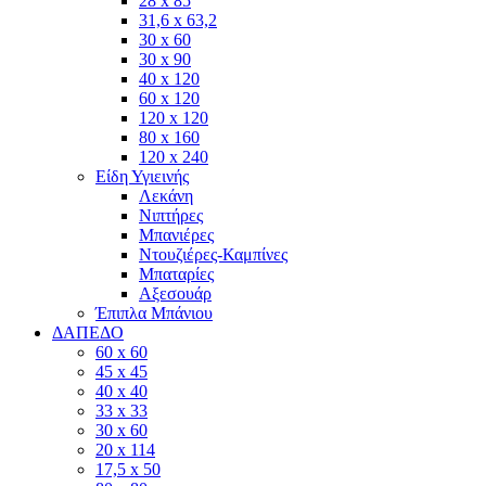
28 x 85
31,6 x 63,2
30 x 60
30 x 90
40 x 120
60 x 120
120 x 120
80 x 160
120 x 240
Είδη Υγιεινής
Λεκάνη
Νιπτήρες
Μπανιέρες
Ντουζιέρες-Καμπίνες
Μπαταρίες
Αξεσουάρ
Έπιπλα Μπάνιου
ΔΑΠΕΔΟ
60 x 60
45 x 45
40 x 40
33 x 33
30 x 60
20 x 114
17,5 x 50