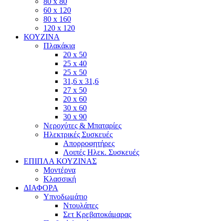
80 x 80
60 x 120
80 x 160
120 x 120
ΚΟΥΖΙΝΑ
Πλακάκια
20 x 50
25 x 40
25 x 50
31,6 x 31,6
27 x 50
20 x 60
30 x 60
30 x 90
Νεροχύτες & Μπαταρίες
Ηλεκτρικές Συσκευές
Απορροφητήρες
Λοιπές Ηλεκ. Συσκευές
ΕΠΙΠΛΑ ΚΟΥΖΙΝΑΣ
Μοντέρνα
Κλασσική
ΔΙΑΦΟΡΑ
Υπνοδωμάτιο
Ντουλάπες
Σετ Κρεβατοκάμαρας