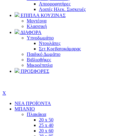
Απορροφητήρες
Λοιπές Ηλεκ. Συσκευές
ΕΠΙΠΛΑ ΚΟΥΖΙΝΑΣ
Μοντέρνα
Κλασσική
ΔΙΑΦΟΡΑ
Υπνοδωμάτιο
Ντουλάπες
Σετ Κρεβατοκάμαρας
Παιδικό Δωμάτιο
Βιβλιοθήκες
Μικροέπιπλα
ΠΡΟΣΦΟΡΕΣ
Πού θα μας βρείτε?
Σχετικά με εμάς
X
ΝΕΑ ΠΡΟΪΟΝΤΑ
ΜΠΑΝΙΟ
Πλακάκια
20 x 50
25 x 40
20 x 60