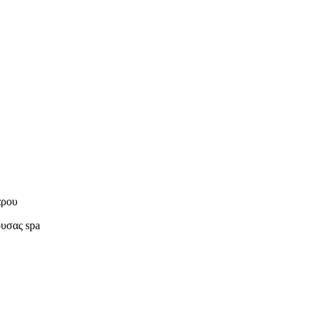
άρου
ουσας spa