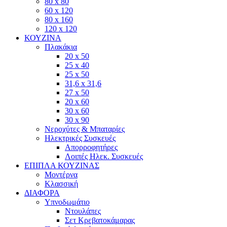
80 x 80
60 x 120
80 x 160
120 x 120
ΚΟΥΖΙΝΑ
Πλακάκια
20 x 50
25 x 40
25 x 50
31,6 x 31,6
27 x 50
20 x 60
30 x 60
30 x 90
Νεροχύτες & Μπαταρίες
Ηλεκτρικές Συσκευές
Απορροφητήρες
Λοιπές Ηλεκ. Συσκευές
ΕΠΙΠΛΑ ΚΟΥΖΙΝΑΣ
Μοντέρνα
Κλασσική
ΔΙΑΦΟΡΑ
Υπνοδωμάτιο
Ντουλάπες
Σετ Κρεβατοκάμαρας