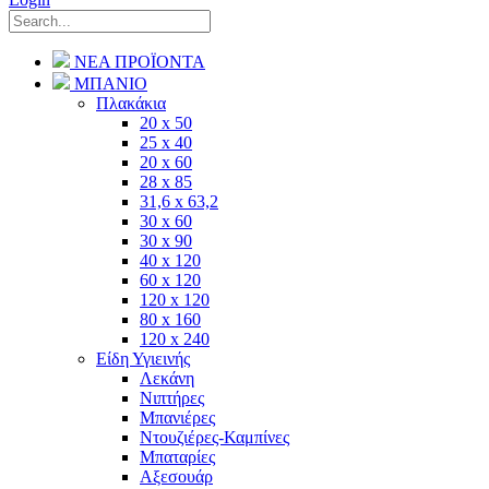
ΝΕΑ ΠΡΟΪΟΝΤΑ
ΜΠΑΝΙΟ
Πλακάκια
20 x 50
25 x 40
20 x 60
28 x 85
31,6 x 63,2
30 x 60
30 x 90
40 x 120
60 x 120
120 x 120
80 x 160
120 x 240
Είδη Υγιεινής
Λεκάνη
Νιπτήρες
Μπανιέρες
Ντουζιέρες-Καμπίνες
Μπαταρίες
Αξεσουάρ