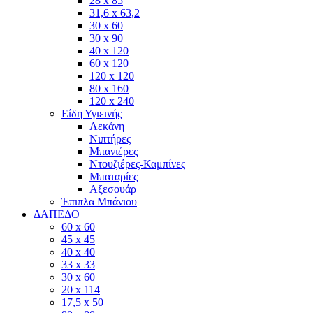
28 x 85
31,6 x 63,2
30 x 60
30 x 90
40 x 120
60 x 120
120 x 120
80 x 160
120 x 240
Είδη Υγιεινής
Λεκάνη
Νιπτήρες
Μπανιέρες
Ντουζιέρες-Καμπίνες
Μπαταρίες
Αξεσουάρ
Έπιπλα Μπάνιου
ΔΑΠΕΔΟ
60 x 60
45 x 45
40 x 40
33 x 33
30 x 60
20 x 114
17,5 x 50